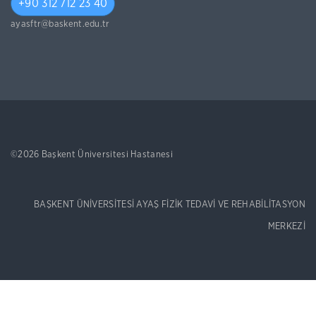
+90 312 712 23 40
ayasftr@baskent.edu.tr
©2026 Başkent Üniversitesi Hastanesi
BAŞKENT ÜNİVERSİTESİ AYAŞ FİZİK TEDAVİ VE REHABİLİTASYON
MERKEZİ