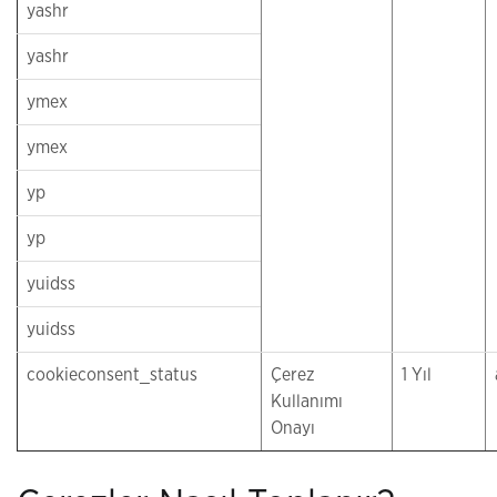
yashr
yashr
ymex
ymex
yp
yp
yuidss
yuidss
cookieconsent_status
Çerez
1 Yıl
Kullanımı
Onayı