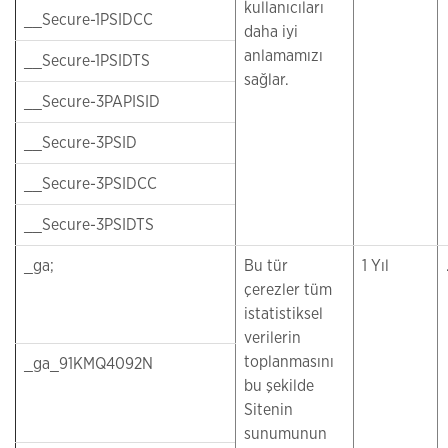
kullanıcıları
__Secure-1PSIDCC
daha iyi
anlamamızı
__Secure-1PSIDTS
sağlar.
__Secure-3PAPISID
__Secure-3PSID
__Secure-3PSIDCC
__Secure-3PSIDTS
_ga;
Bu tür
1 Yıl
çerezler tüm
istatistiksel
verilerin
toplanmasını
_ga_91KMQ4092N
bu şekilde
Sitenin
sunumunun