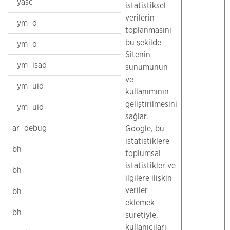
_yasc
istatistiksel
verilerin
_ym_d
toplanmasını
bu şekilde
_ym_d
Sitenin
_ym_isad
sunumunun
ve
_ym_uid
kullanımının
geliştirilmesini
_ym_uid
sağlar.
ar_debug
Google, bu
istatistiklere
bh
toplumsal
istatistikler ve
bh
ilgilere ilişkin
veriler
bh
eklemek
bh
suretiyle,
kullanıcıları