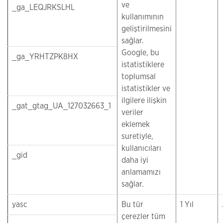
ve
_ga_LEQJRKSLHL
kullanımının
geliştirilmesini
sağlar.
Google, bu
_ga_YRHTZPK8HX
istatistiklere
toplumsal
istatistikler ve
ilgilere ilişkin
_gat_gtag_UA_127032663_1
veriler
eklemek
suretiyle,
kullanıcıları
_gid
daha iyi
anlamamızı
sağlar.
yasc
Bu tür
1 Yıl
çerezler tüm