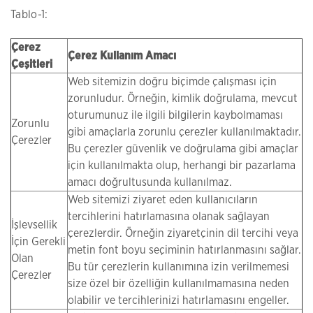
Tablo-1:
‌Çerez
‌Çerez Kullanım Amacı
Çeşitleri
Web sitemizin doğru biçimde çalışması için
zorunludur. Örneğin, kimlik doğrulama, mevcut
oturumunuz ile ilgili bilgilerin kaybolmaması
Zorunlu
gibi amaçlarla zorunlu çerezler kullanılmaktadır.
Çerezler
Bu çerezler güvenlik ve doğrulama gibi amaçlar
için kullanılmakta olup, herhangi bir pazarlama
amacı doğrultusunda kullanılmaz.
Web sitemizi ziyaret eden kullanıcıların
tercihlerini hatırlamasına olanak sağlayan
İşlevsellik
çerezlerdir. Örneğin ziyaretçinin dil tercihi veya
İçin Gerekli
metin font boyu seçiminin hatırlanmasını sağlar.
Olan
Bu tür çerezlerin kullanımına izin verilmemesi
Çerezler
size özel bir özelliğin kullanılmamasına neden
olabilir ve tercihlerinizi hatırlamasını engeller.