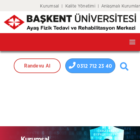
Kurumsal
Kalite Yönetimi
Anlaşmalı Kurumlar
Tog
nav
Randevu Al
0312 712 23 40
Kurumsal