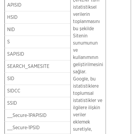
çerezler tüm
APISID
istatistiksel
verilerin
HSID
toplanmasını
bu şekilde
NID
Sitenin
S
sunumunun
ve
SAPISID
kullanımının
geliştirilmesini
SEARCH_SAMESITE
sağlar.
SID
Google, bu
istatistiklere
SIDCC
toplumsal
istatistikler ve
SSID
ilgilere ilişkin
veriler
__Secure-1PAPISID
eklemek
__Secure-1PSID
suretiyle,